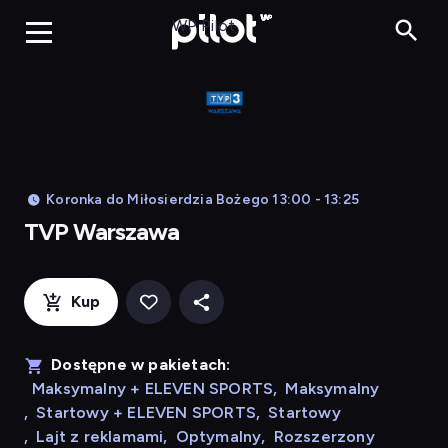
TVP Warszaw
WP Pilot
Koronka do Miłosierdzia Bożego 13:00 - 13:25
TVP Warszawa
Kup
Dostępne w pakietach:
Maksymalny + ELEVEN SPORTS
,
Maksymalny
,
Startowy + ELEVEN SPORTS
,
Startowy
,
Lajt z reklamami
,
Optymalny
,
Rozszerzony