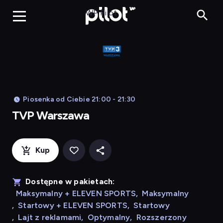
TVP Warszaw
WP Pilot
Piosenka od Ciebie 21:00 - 21:30
TVP Warszawa
Kup
Dostępne w pakietach:
Maksymalny + ELEVEN SPORTS
,
Maksymalny
,
Startowy + ELEVEN SPORTS
,
Startowy
,
Lajt z reklamami
,
Optymalny
,
Rozszerzony