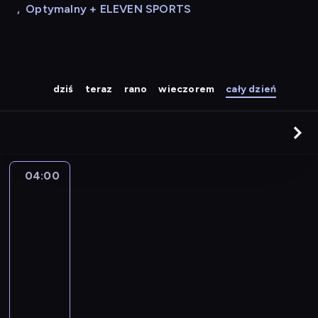
,
Optymalny + ELEVEN SPORTS
dziś
teraz
rano
wieczorem
cały dzień
04:00
Agrobiznes
04:00
-
04:20
magazyn
rolniczy
P
r
o
g