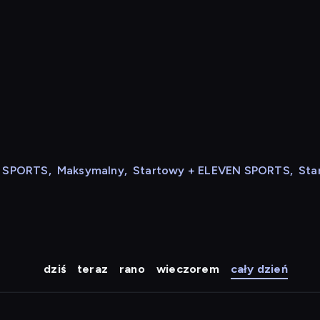
N SPORTS
,
Maksymalny
,
Startowy + ELEVEN SPORTS
,
Sta
dziś
teraz
rano
wieczorem
cały dzień