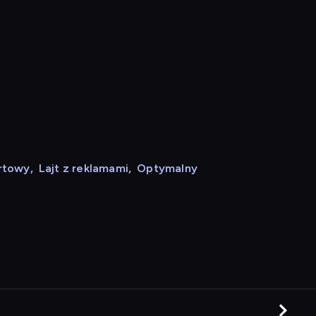
rtowy
,
Lajt z reklamami
,
Optymalny