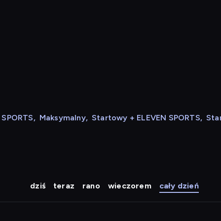
N SPORTS
,
Maksymalny
,
Startowy + ELEVEN SPORTS
,
Sta
dziś
teraz
rano
wieczorem
cały dzień