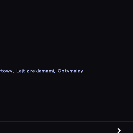
rtowy
,
Lajt z reklamami
,
Optymalny