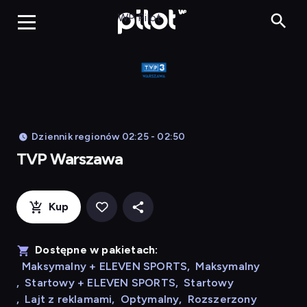
TVP Warszaw
WP Pilot
Dziennik regionów 02:25 - 02:50
TVP Warszawa
Kup
Dostępne w pakietach:
Maksymalny + ELEVEN SPORTS
,
Maksymalny
,
Startowy + ELEVEN SPORTS
,
Startowy
,
Lajt z reklamami
,
Optymalny
,
Rozszerzony