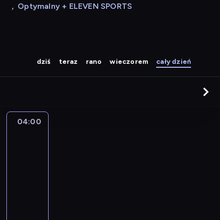
,
Optymalny + ELEVEN SPORTS
dziś
teraz
rano
wieczorem
cały dzień
04:00
Agrobiznes
04:00
-
04:20
magazyn
rolniczy
P
r
o
g