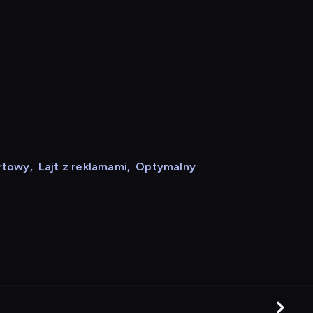
rtowy
,
Lajt z reklamami
,
Optymalny