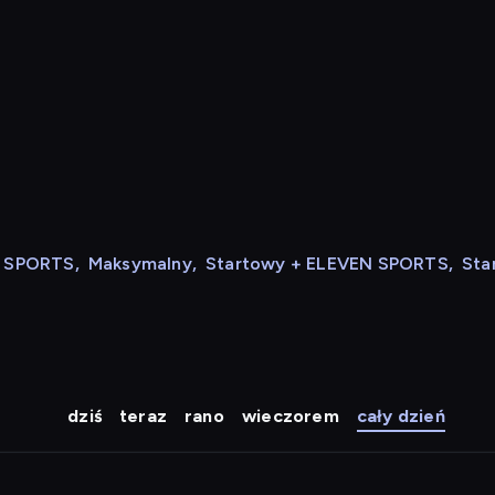
N SPORTS
,
Maksymalny
,
Startowy + ELEVEN SPORTS
,
Sta
dziś
teraz
rano
wieczorem
cały dzień