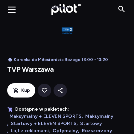
TVP Warszaw
WP Pilot
Koronka do Miłosierdzia Bożego 13:00 - 13:20
TVP Warszawa
Kup
Dostępne w pakietach:
Maksymalny + ELEVEN SPORTS
,
Maksymalny
,
Startowy + ELEVEN SPORTS
,
Startowy
,
Lajt z reklamami
,
Optymalny
,
Rozszerzony