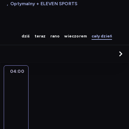
,
Optymalny + ELEVEN SPORTS
dziś
teraz
rano
wieczorem
cały dzień
04:00
Agrobiznes
04:00
-
04:20
magazyn
rolniczy
P
r
o
g