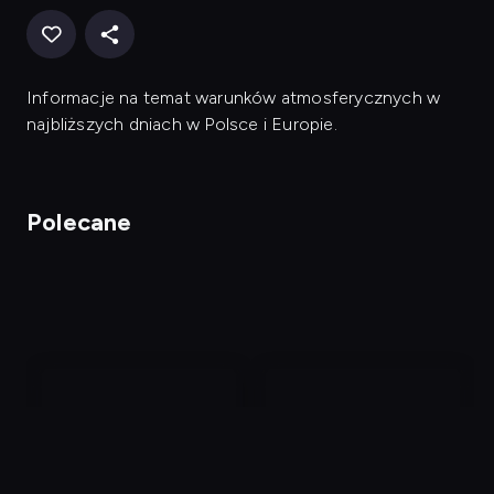
Informacje na temat warunków atmosferycznych w
najbliższych dniach w Polsce i Europie.
Polecane
nagranie
nagranie
z
z
tv
tv