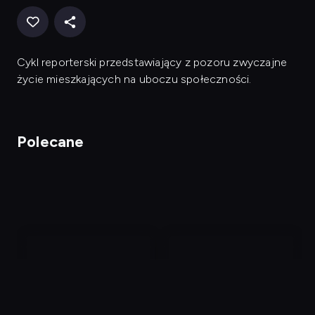
Cykl reporterski przedstawiający z pozoru zwyczajne
życie mieszkających na uboczu społeczności.
Polecane
nagranie
nagranie
z
z
tv
tv