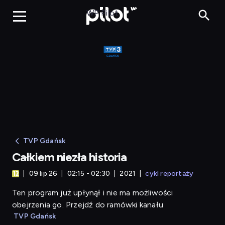
Całkiem niezła historia
WP Pilot
TVP Gdańsk
Całkiem niezła historia
09 lip 26
02:15 - 02:30
2021
cykl reportaży
Ten program już upłynął i nie ma możliwości
obejrzenia go. Przejdź do ramówki kanału
TVP Gdańsk