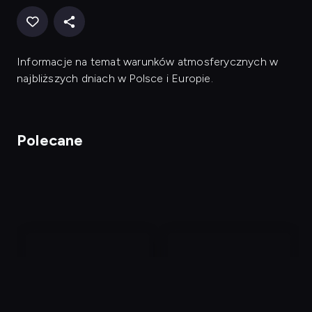
Informacje na temat warunków atmosferycznych w
najbliższych dniach w Polsce i Europie.
Polecane
nagranie
nagranie
z
z
tv
tv