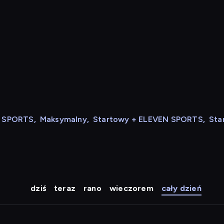
N SPORTS
,
Maksymalny
,
Startowy + ELEVEN SPORTS
,
Sta
dziś
teraz
rano
wieczorem
cały dzień