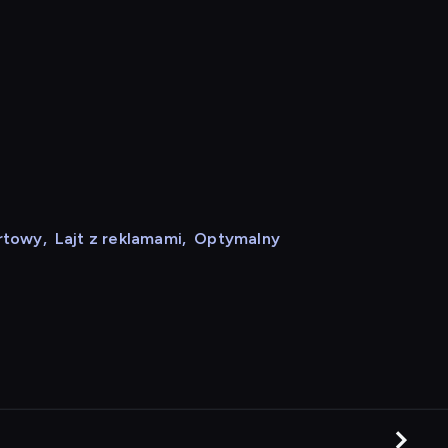
rtowy
,
Lajt z reklamami
,
Optymalny