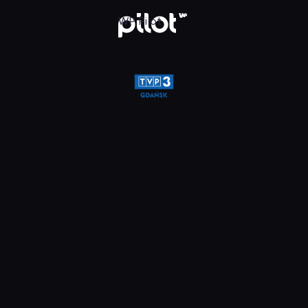
glądaj w WP Pilot
WP Pilot