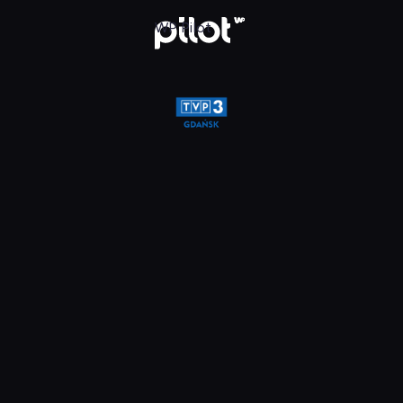
glądaj w WP Pilot
WP Pilot