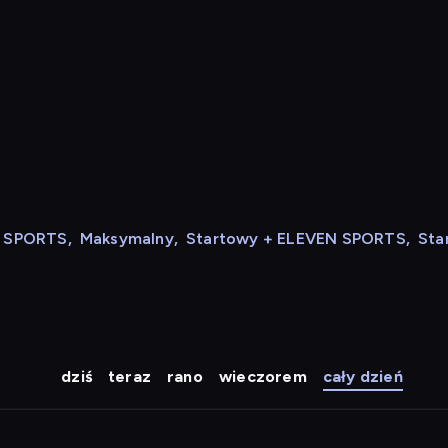
N SPORTS
,
Maksymalny
,
Startowy + ELEVEN SPORTS
,
Sta
dziś
teraz
rano
wieczorem
cały dzień