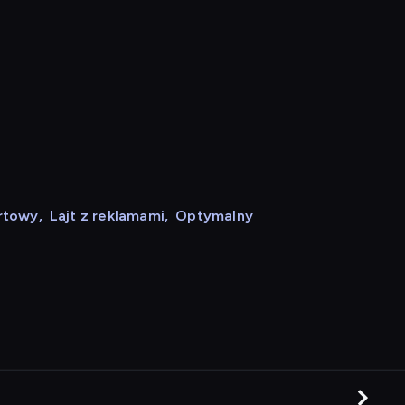
rtowy
,
Lajt z reklamami
,
Optymalny