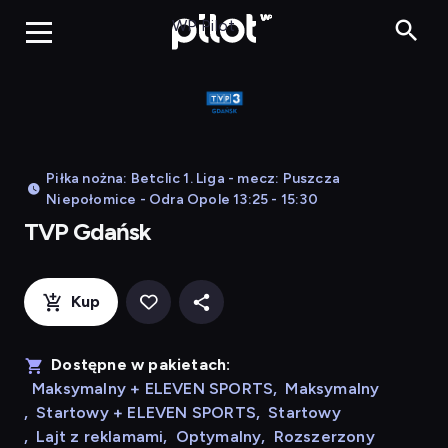
TVP Gdańsk, O
WP Pilot
Piłka nożna: Betclic 1. Liga - mecz: Puszcza
Niepołomice - Odra Opole 13:25 - 15:30
TVP Gdańsk
Kup
Dostępne w pakietach:
Maksymalny + ELEVEN SPORTS
,
Maksymalny
,
Startowy + ELEVEN SPORTS
,
Startowy
,
Lajt z reklamami
,
Optymalny
,
Rozszerzony