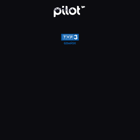
glądaj w WP Pilot
WP Pilot