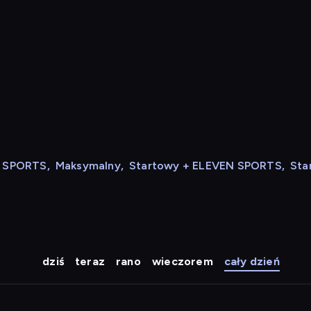
N SPORTS
,
Maksymalny
,
Startowy + ELEVEN SPORTS
,
Sta
dziś
teraz
rano
wieczorem
cały dzień