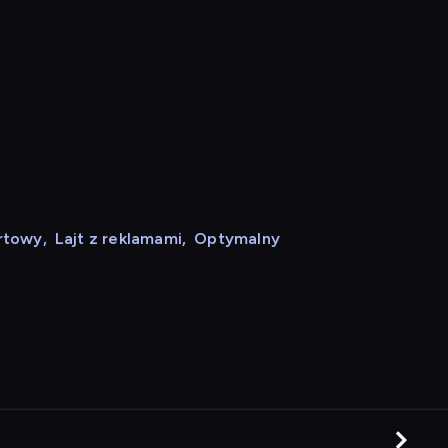
rtowy
,
Lajt z reklamami
,
Optymalny