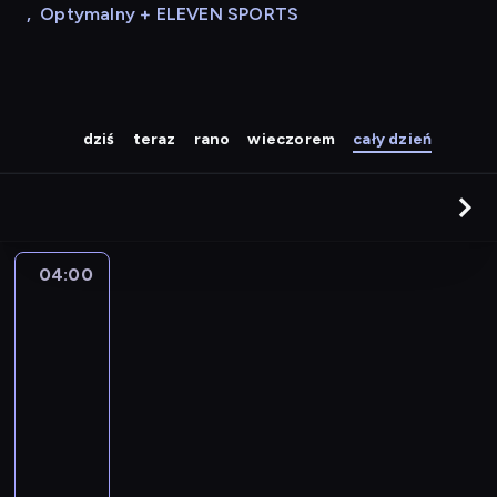
,
Optymalny + ELEVEN SPORTS
dziś
teraz
rano
wieczorem
cały dzień
04:00
Agrobiznes
04:00
-
04:20
magazyn
rolniczy
P
r
o
g