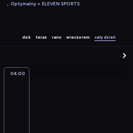
,
Optymalny + ELEVEN SPORTS
dziś
teraz
rano
wieczorem
cały dzień
04:00
Agrobiznes
04:00
-
04:20
magazyn
rolniczy
P
r
o
g