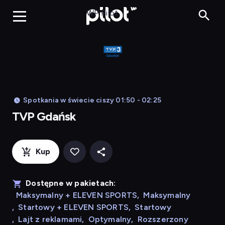
TVP Gdańsk, O
WP Pilot
Spotkania w świecie ciszy 01:50 - 02:25
TVP Gdańsk
Kup
Dostępne w pakietach:
Maksymalny + ELEVEN SPORTS
,
Maksymalny
,
Startowy + ELEVEN SPORTS
,
Startowy
,
Lajt z reklamami
,
Optymalny
,
Rozszerzony