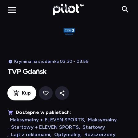
TVP Gdańsk, O
WP Pilot
Kryminalna siódemka 03:30 - 03:55
TVP Gdańsk
Kup
Dostępne w pakietach:
Maksymalny + ELEVEN SPORTS
,
Maksymalny
,
Startowy + ELEVEN SPORTS
,
Startowy
,
Lajt z reklamami
,
Optymalny
,
Rozszerzony