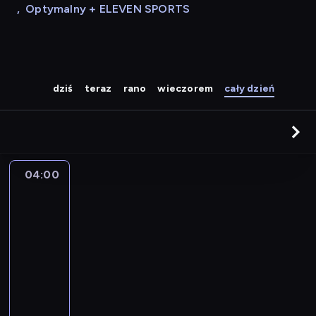
,
Optymalny + ELEVEN SPORTS
dziś
teraz
rano
wieczorem
cały dzień
04:00
Agrobiznes
04:00
-
04:20
magazyn
rolniczy
P
r
o
g