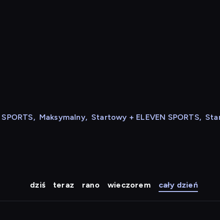
N SPORTS
,
Maksymalny
,
Startowy + ELEVEN SPORTS
,
Sta
dziś
teraz
rano
wieczorem
cały dzień