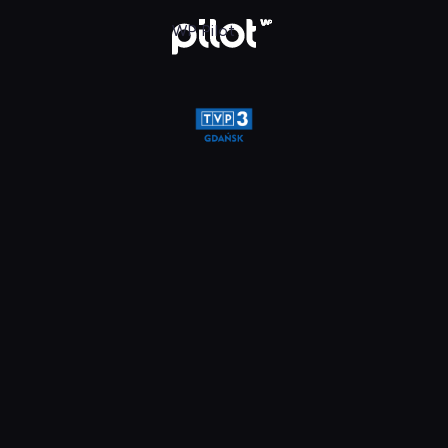
glądaj w WP Pilot
WP Pilot