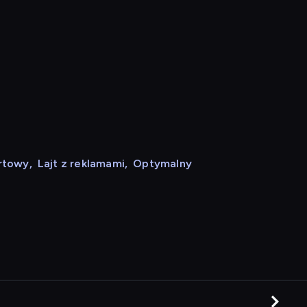
rtowy
,
Lajt z reklamami
,
Optymalny