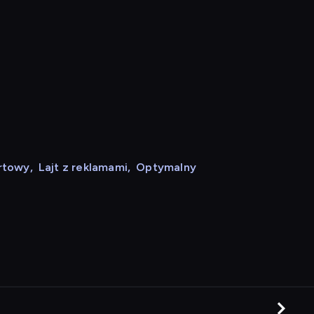
rtowy
,
Lajt z reklamami
,
Optymalny