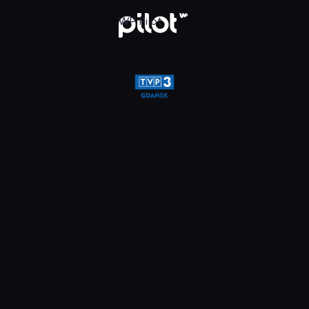
glądaj w WP Pilot
WP Pilot