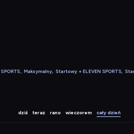
N SPORTS
,
Maksymalny
,
Startowy + ELEVEN SPORTS
,
Sta
dziś
teraz
rano
wieczorem
cały dzień