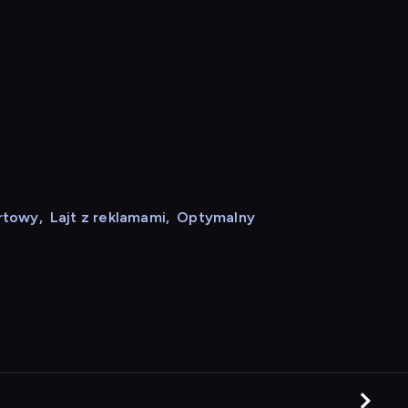
rtowy
,
Lajt z reklamami
,
Optymalny