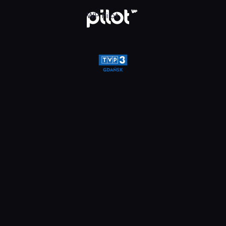
glądaj w WP Pilot
WP Pilot