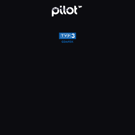
glądaj w WP Pilot
WP Pilot