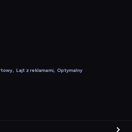
rtowy
,
Lajt z reklamami
,
Optymalny