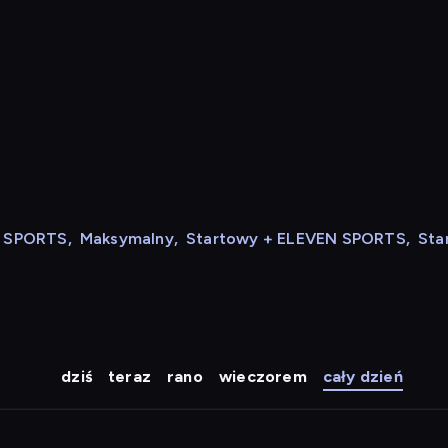
N SPORTS
,
Maksymalny
,
Startowy + ELEVEN SPORTS
,
Sta
dziś
teraz
rano
wieczorem
cały dzień