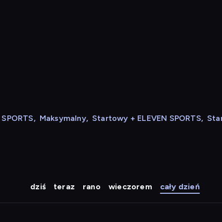
N SPORTS
,
Maksymalny
,
Startowy + ELEVEN SPORTS
,
Sta
dziś
teraz
rano
wieczorem
cały dzień