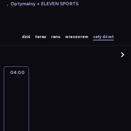
,
Optymalny + ELEVEN SPORTS
dziś
teraz
rano
wieczorem
cały dzień
04:00
Agrobiznes
04:00
-
04:20
magazyn
rolniczy
P
r
o
g