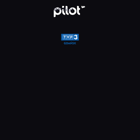
glądaj w WP Pilot
WP Pilot