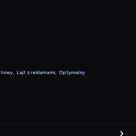
rtowy
,
Lajt z reklamami
,
Optymalny