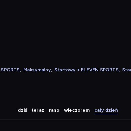
N SPORTS
,
Maksymalny
,
Startowy + ELEVEN SPORTS
,
Sta
dziś
teraz
rano
wieczorem
cały dzień