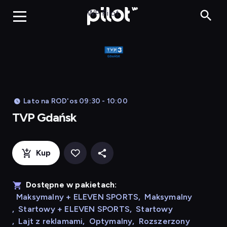
TVP Gdańsk, O
WP Pilot
Lato na ROD'os 09:30 - 10:00
TVP Gdańsk
Kup
Dostępne w pakietach:
Maksymalny + ELEVEN SPORTS
,
Maksymalny
,
Startowy + ELEVEN SPORTS
,
Startowy
,
Lajt z reklamami
,
Optymalny
,
Rozszerzony