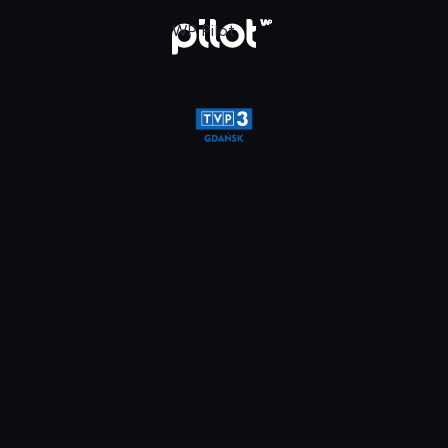
glądaj w WP Pilot
WP Pilot