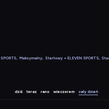
N SPORTS
,
Maksymalny
,
Startowy + ELEVEN SPORTS
,
Sta
dziś
teraz
rano
wieczorem
cały dzień