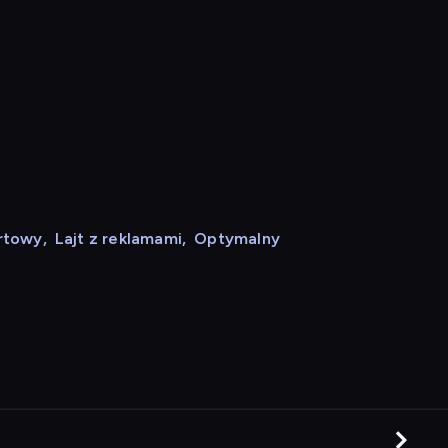
rtowy
,
Lajt z reklamami
,
Optymalny