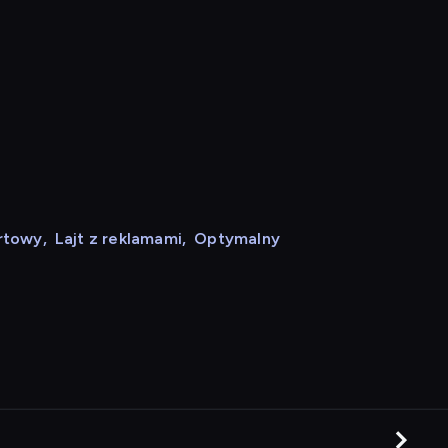
rtowy
,
Lajt z reklamami
,
Optymalny