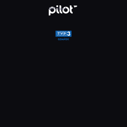
glądaj w WP Pilot
WP Pilot