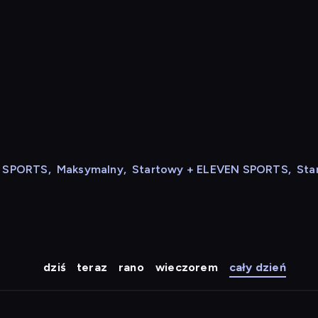
N SPORTS
,
Maksymalny
,
Startowy + ELEVEN SPORTS
,
Sta
dziś
teraz
rano
wieczorem
cały dzień