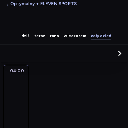
,
Optymalny + ELEVEN SPORTS
dziś
teraz
rano
wieczorem
cały dzień
04:00
Agrobiznes
04:00
-
04:20
magazyn
rolniczy
P
r
o
g