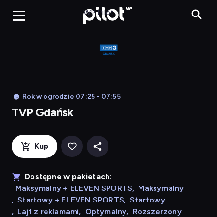
TVP Gdańsk, O
WP Pilot
Rok w ogrodzie 07:25 - 07:55
TVP Gdańsk
Kup
Dostępne w pakietach:
Maksymalny + ELEVEN SPORTS
,
Maksymalny
,
Startowy + ELEVEN SPORTS
,
Startowy
,
Lajt z reklamami
,
Optymalny
,
Rozszerzony