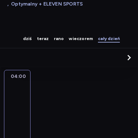
,
Optymalny + ELEVEN SPORTS
dziś
teraz
rano
wieczorem
cały dzień
04:00
Agrobiznes
04:00
-
04:20
magazyn
rolniczy
P
r
o
g