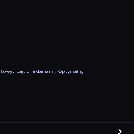
rtowy
,
Lajt z reklamami
,
Optymalny