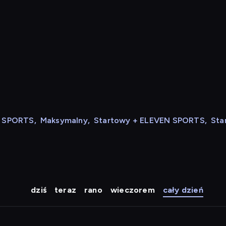
N SPORTS
,
Maksymalny
,
Startowy + ELEVEN SPORTS
,
Sta
dziś
teraz
rano
wieczorem
cały dzień