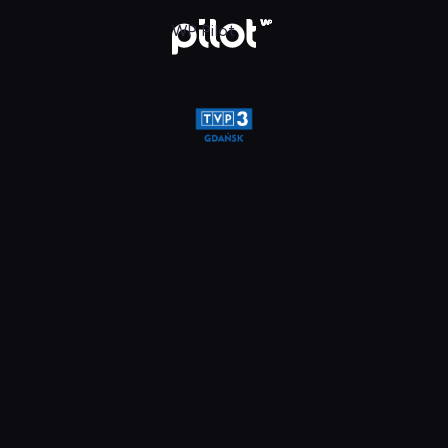
glądaj w WP Pilot
WP Pilot