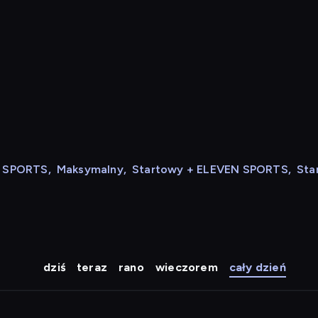
N SPORTS
,
Maksymalny
,
Startowy + ELEVEN SPORTS
,
Sta
dziś
teraz
rano
wieczorem
cały dzień