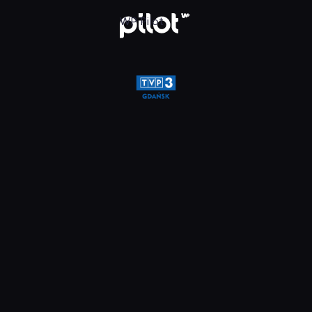
glądaj w WP Pilot
WP Pilot