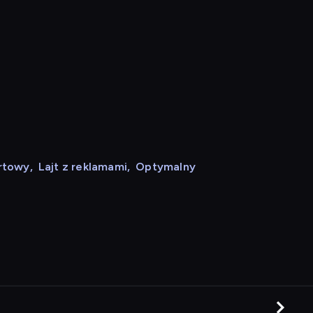
rtowy
,
Lajt z reklamami
,
Optymalny