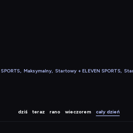
N SPORTS
,
Maksymalny
,
Startowy + ELEVEN SPORTS
,
Sta
dziś
teraz
rano
wieczorem
cały dzień