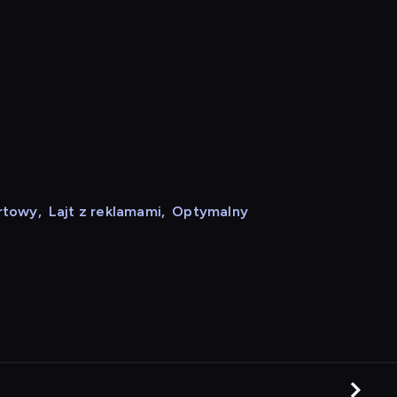
rtowy
,
Lajt z reklamami
,
Optymalny