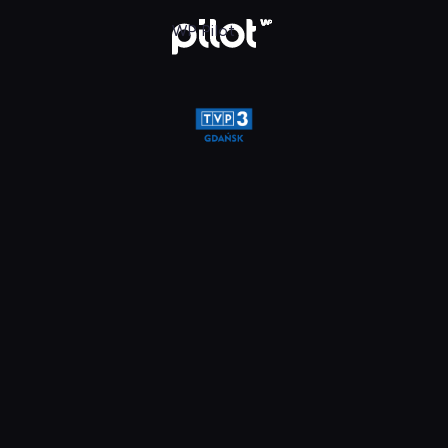
glądaj w WP Pilot
WP Pilot