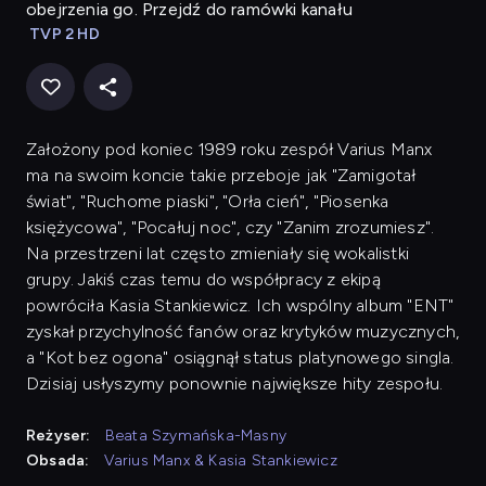
obejrzenia go. Przejdź do ramówki kanału
TVP 2 HD
Założony pod koniec 1989 roku zespół Varius Manx
ma na swoim koncie takie przeboje jak "Zamigotał
świat", "Ruchome piaski", "Orła cień", "Piosenka
księżycowa", "Pocałuj noc", czy "Zanim zrozumiesz".
Na przestrzeni lat często zmieniały się wokalistki
grupy. Jakiś czas temu do współpracy z ekipą
powróciła Kasia Stankiewicz. Ich wspólny album "ENT"
zyskał przychylność fanów oraz krytyków muzycznych,
a "Kot bez ogona" osiągnął status platynowego singla.
Dzisiaj usłyszymy ponownie największe hity zespołu.
Reżyser:
Beata Szymańska-Masny
Obsada:
Varius Manx & Kasia Stankiewicz