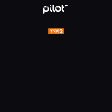
aj w WP Pilot
WP Pilot