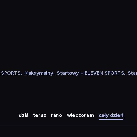
N SPORTS
,
Maksymalny
,
Startowy + ELEVEN SPORTS
,
Sta
dziś
teraz
rano
wieczorem
cały dzień