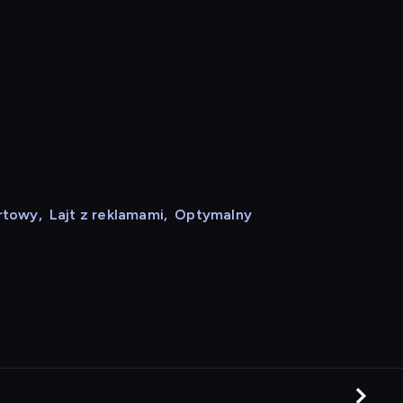
rtowy
,
Lajt z reklamami
,
Optymalny