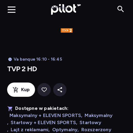
TVP 2 HD, Ogląd
WP Pilot
Va banque 16:10 - 16:45
TVP 2 HD
Kup
Dostępne w pakietach:
Maksymalny + ELEVEN SPORTS
,
Maksymalny
,
Startowy + ELEVEN SPORTS
,
Startowy
,
Lajt z reklamami
,
Optymalny
,
Rozszerzony