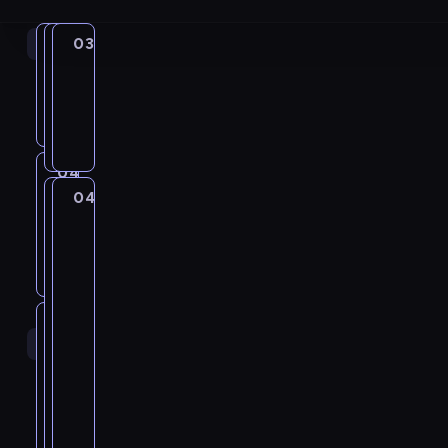
04:00
03:30
03:50
03:55
M
Barwy
Barwy
jak
szczęścia
szczęścia
miłość
03:50
03:55
03:30
-
-
-
04:30
04:30
serial
serial
04:25
serial
obyczajowy
obyczajowy
04:25
Anna
obyczajowy
Dymna
G
P
04:30
04:30
M
M
A
-
d
o
jak
jak
spotkajmy
n
miłość
miłość
y
r
się
d
04:30
04:30
J
o
04:25
r
-
-
a
m
-
z
05:30
05:30
serial
serial
w
a
04:55
Barwy
04:55
talk-
e
obyczajowy
obyczajowy
o
n
szczęścia
05:00
show
j
r
t
P
K
04:55
R
p
s
y
a
o
-
o
r
k
c
w
n
05:30
serial
z
z
i
z
e
f
obyczajowy