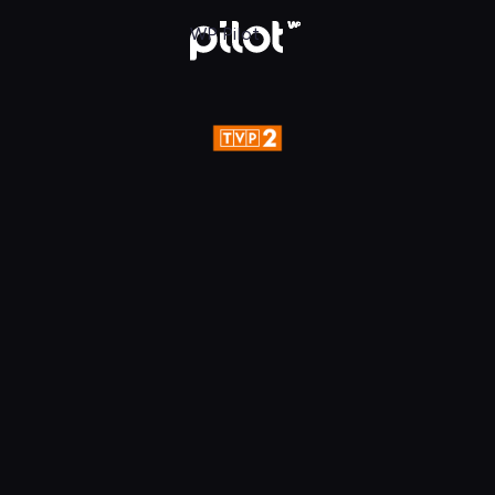
aj w WP Pilot
WP Pilot