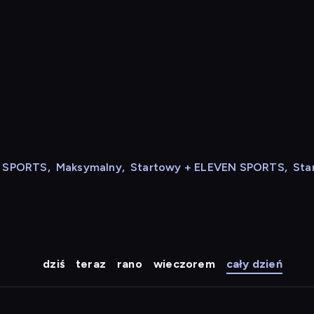
N SPORTS
,
Maksymalny
,
Startowy + ELEVEN SPORTS
,
Sta
dziś
teraz
rano
wieczorem
cały dzień