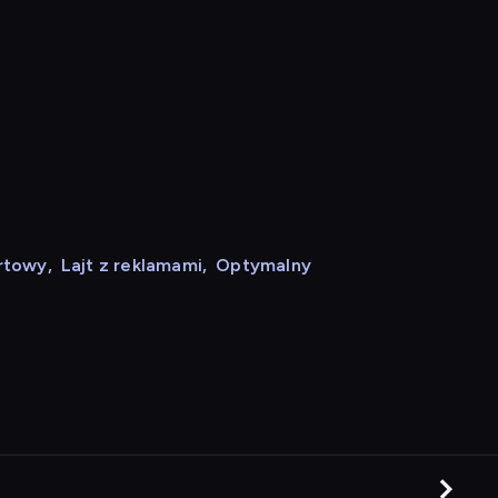
rtowy
,
Lajt z reklamami
,
Optymalny