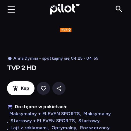
TVP 2 HD, Ogląd
WP Pilot
Anna Dymna - spotkajmy się 04:25 - 04:55
TVP 2 HD
Kup
Dostępne w pakietach:
Maksymalny + ELEVEN SPORTS
,
Maksymalny
,
Startowy + ELEVEN SPORTS
,
Startowy
,
Lajt z reklamami
,
Optymalny
,
Rozszerzony