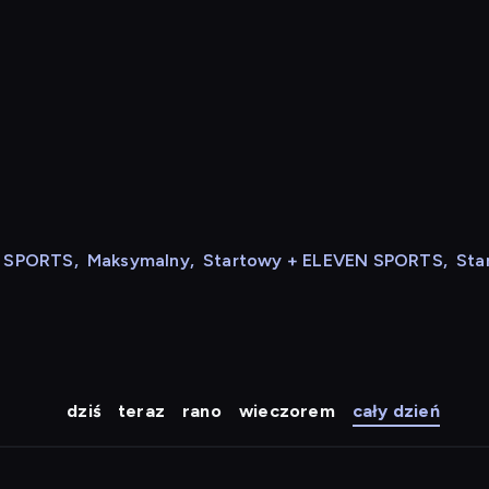
N SPORTS
,
Maksymalny
,
Startowy + ELEVEN SPORTS
,
Sta
dziś
teraz
rano
wieczorem
cały dzień