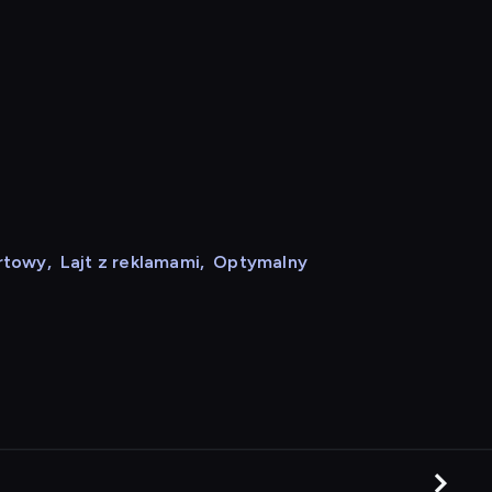
rtowy
,
Lajt z reklamami
,
Optymalny