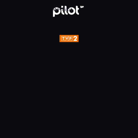
aj w WP Pilot
WP Pilot