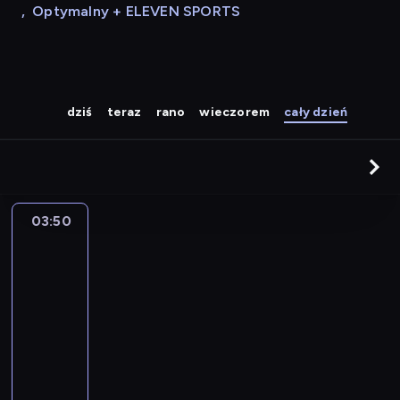
,
Optymalny + ELEVEN SPORTS
dziś
teraz
rano
wieczorem
cały dzień
03:50
Barwy
szczęścia
03:50
-
04:30
serial
obyczajowy
G
d
y