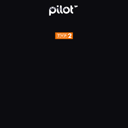
aj w WP Pilot
WP Pilot