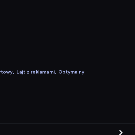
rtowy
,
Lajt z reklamami
,
Optymalny