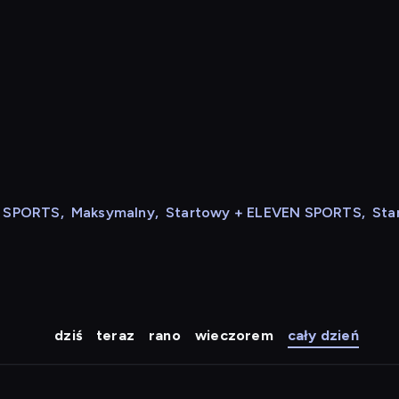
N SPORTS
,
Maksymalny
,
Startowy + ELEVEN SPORTS
,
Sta
dziś
teraz
rano
wieczorem
cały dzień