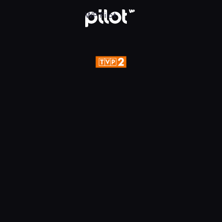
aj w WP Pilot
WP Pilot