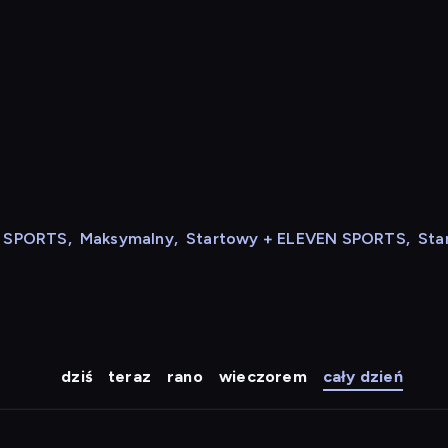
N SPORTS
,
Maksymalny
,
Startowy + ELEVEN SPORTS
,
Sta
dziś
teraz
rano
wieczorem
cały dzień