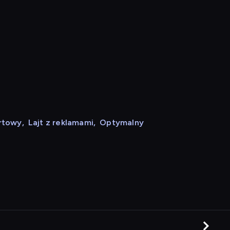
rtowy
,
Lajt z reklamami
,
Optymalny