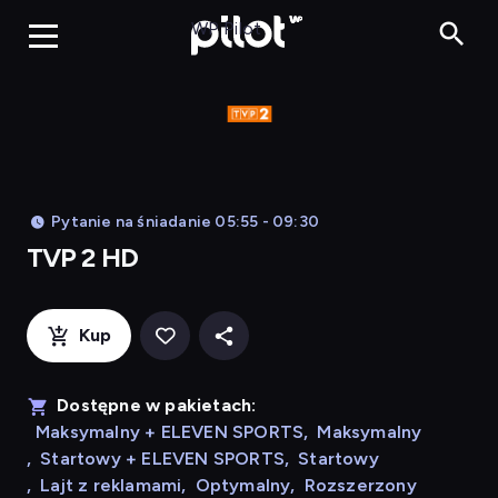
TVP 2 HD, Ogląd
WP Pilot
Pytanie na śniadanie 05:55 - 09:30
TVP 2 HD
Kup
Dostępne w pakietach:
Maksymalny + ELEVEN SPORTS
,
Maksymalny
,
Startowy + ELEVEN SPORTS
,
Startowy
,
Lajt z reklamami
,
Optymalny
,
Rozszerzony