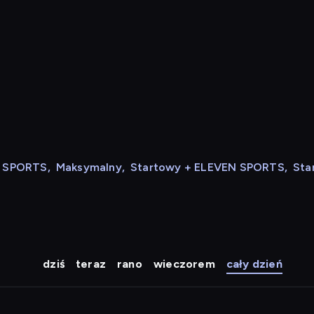
N SPORTS
,
Maksymalny
,
Startowy + ELEVEN SPORTS
,
Sta
dziś
teraz
rano
wieczorem
cały dzień