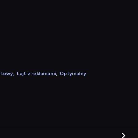
rtowy
,
Lajt z reklamami
,
Optymalny