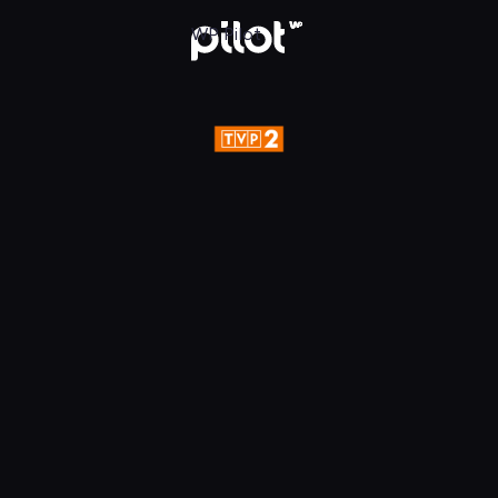
aj w WP Pilot
WP Pilot