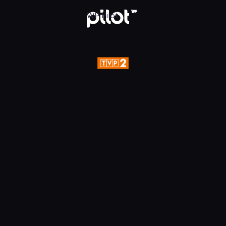
aj w WP Pilot
WP Pilot