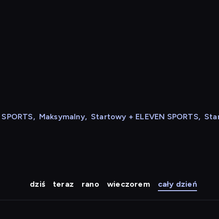
N SPORTS
,
Maksymalny
,
Startowy + ELEVEN SPORTS
,
Sta
dziś
teraz
rano
wieczorem
cały dzień