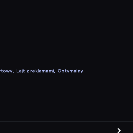
rtowy
,
Lajt z reklamami
,
Optymalny